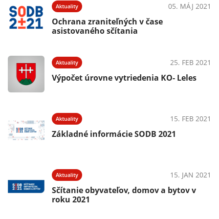
05. MÁJ 2021
Aktuality
Ochrana zraniteľných v čase
asistovaného sčítania
25. FEB 2021
Aktuality
Výpočet úrovne vytriedenia KO- Leles
15. FEB 2021
Aktuality
Základné informácie SODB 2021
15. JAN 2021
Aktuality
Sčítanie obyvateľov, domov a bytov v
roku 2021