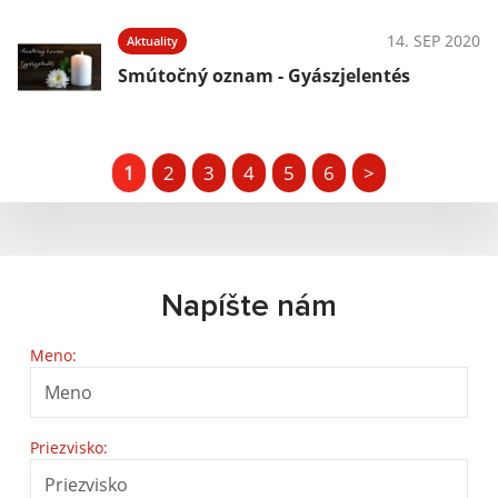
14. SEP 2020
Aktuality
Smútočný oznam - Gyászjelentés
1
2
3
4
5
6
>
Napíšte nám
Meno:
Priezvisko: