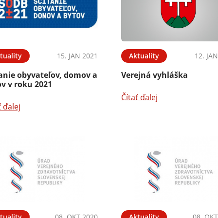
tuality
15. JAN 2021
Aktuality
12. JA
tanie obyvateľov, domov a
Verejná vyhláška
v v roku 2021
Čítať ďalej
ť ďalej
tuality
08. OKT 2020
Aktuality
08. OKT