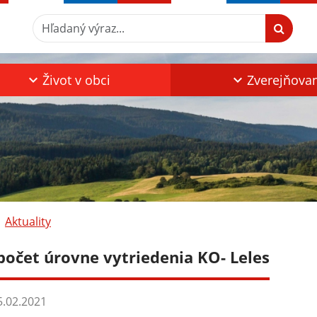
Hľadaný výraz...
Život v obci
Zverejňova
Aktuality
počet úrovne vytriedenia KO- Leles
.02.2021