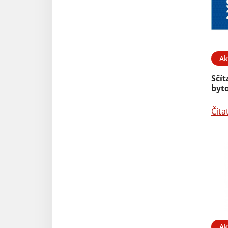
Ak
Sčí
byto
Číta
Ak