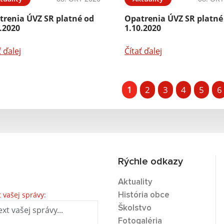
trenia ÚVZ SR platné od
Opatrenia ÚVZ SR platné
.2020
1.10.2020
ť ďalej
Čítať ďalej
1
2
3
4
5
6
Rýchle odkazy
Aktuality
t vašej správy:
História obce
Školstvo
Fotogaléria