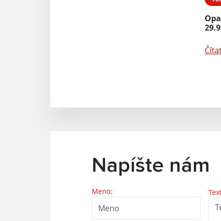
Opa
29.9
Číta
Napíšte nám
Meno:
Tex