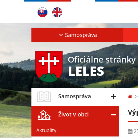
Samospráva
Oficiálne stránky
LELES
Samospráva
Vý
Život v obci
Aktuality
25