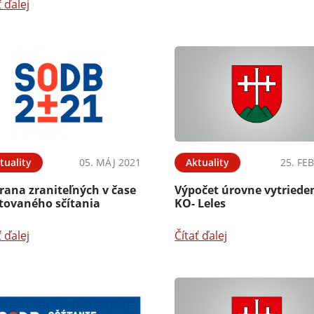
ť ďalej
tuality
05. MÁJ 2021
Aktuality
25. FE
rana zraniteľných v čase
Výpočet úrovne vytriede
stovaného sčítania
KO- Leles
ť ďalej
Čítať ďalej