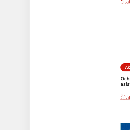
Číta
Ak
Och
asi
Číta