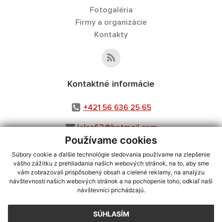
Fotogaléria
Firmy a organizácie
Kontakty
Kontaktné informácie
+421 56 636 25 65
leles62@hotmail.com
Používame cookies
Súbory cookie a ďalšie technológie sledovania používame na zlepšenie
vášho zážitku z prehliadania našich webových stránok, na to, aby sme
využite možnosť získavania aktuálnych informácií s využitím RSS
,
vám zobrazovali prispôsobený obsah a cielené reklamy, na analýzu
CMS systém (redakčný) systém ECHELON 2,
Mapa stránok
,
web portál
,
návštevnosti našich webových stránok a na pochopenie toho, odkiaľ naši
návštevníci prichádzajú.
webhosting
,
webex.digital, s.r.o.
,
domény
,
registrácia domény
,
spoločnosť webex.digital, s.r.o.
,
technický prevádzkovateľ
SÚHLASÍM