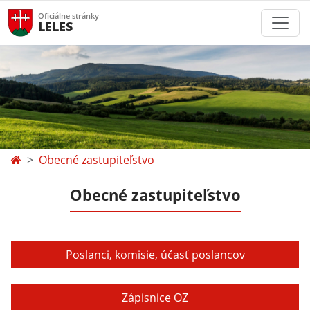
Oficiálne stránky
LELES
Obecné zastupiteľstvo
Obecné zastupiteľstvo
Poslanci, komisie, účasť poslancov
Zápisnice OZ