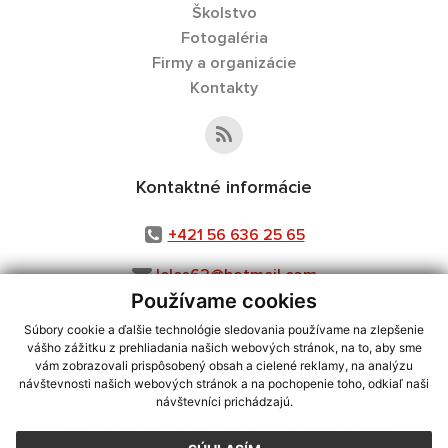
Školstvo
Fotogaléria
Firmy a organizácie
Kontakty
Kontaktné informácie
+421 56 636 25 65
leles62@hotmail.com
Používame cookies
Súbory cookie a ďalšie technológie sledovania používame na zlepšenie
vášho zážitku z prehliadania našich webových stránok, na to, aby sme
využite možnosť získavania aktuálnych informácií s využitím RSS
,
vám zobrazovali prispôsobený obsah a cielené reklamy, na analýzu
CMS systém (redakčný) systém ECHELON 2,
Mapa stránok
,
web portál
,
návštevnosti našich webových stránok a na pochopenie toho, odkiaľ naši
návštevníci prichádzajú.
webhosting
,
webex.digital, s.r.o.
,
domény
,
registrácia domény
,
spoločnosť webex.digital, s.r.o.
,
technický prevádzkovateľ