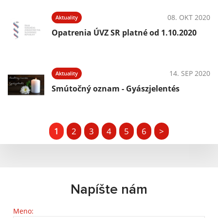
08. OKT 2020
Aktuality
Opatrenia ÚVZ SR platné od 1.10.2020
14. SEP 2020
Aktuality
Smútočný oznam - Gyászjelentés
1
2
3
4
5
6
>
Napíšte nám
Meno: