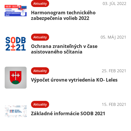
03. JÚL 2022
Aktuality
Harmonogram technického
zabezpečenia volieb 2022
05. MÁJ 2021
Aktuality
Ochrana zraniteľných v čase
asistovaného sčítania
25. FEB 2021
Aktuality
Výpočet úrovne vytriedenia KO- Leles
15. FEB 2021
Aktuality
Základné informácie SODB 2021