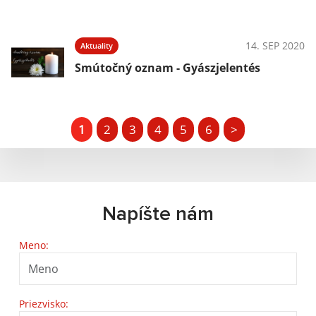
14. SEP 2020
Aktuality
Smútočný oznam - Gyászjelentés
1
2
3
4
5
6
>
Napíšte nám
Meno:
Priezvisko: