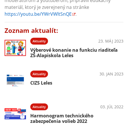
moderátorom a youtuberom, pripravili edukačný
materiál, ktorý je zverejnený na stránke
https://youtu.be/YWrVWltSnQE
.
Zoznam aktualít:
23. MÁJ 2023
Aktuality
Výberové konanie na funkciu riaditeľa
ZŠ-Alapiskola Leles
30. JAN 2023
Aktuality
CIZS Leles
03. JÚL 2022
Aktuality
Harmonogram technického
zabezpečenia volieb 2022