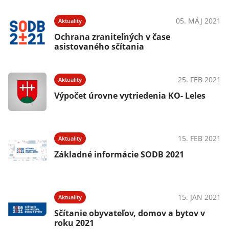
05. MÁJ 2021
Aktuality
Ochrana zraniteľných v čase
asistovaného sčítania
25. FEB 2021
Aktuality
Výpočet úrovne vytriedenia KO- Leles
15. FEB 2021
Aktuality
Základné informácie SODB 2021
15. JAN 2021
Aktuality
Sčítanie obyvateľov, domov a bytov v
roku 2021