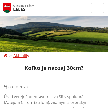
Oficiálne stránky
LELES
Aktuality
Koľko je naozaj 30cm?
08.10.2020
Úrad verejného zdravotníctva SR v spolupráci s
Matejom Cifrom (Sajfom), známym slovenským