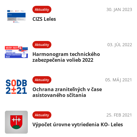
30. JAN 2023
Aktuality
CIZS Leles
03. JÚL 2022
Aktuality
Harmonogram technického
zabezpečenia volieb 2022
05. MÁJ 2021
Aktuality
Ochrana zraniteľných v čase
asistovaného sčítania
25. FEB 2021
Aktuality
Výpočet úrovne vytriedenia KO- Leles