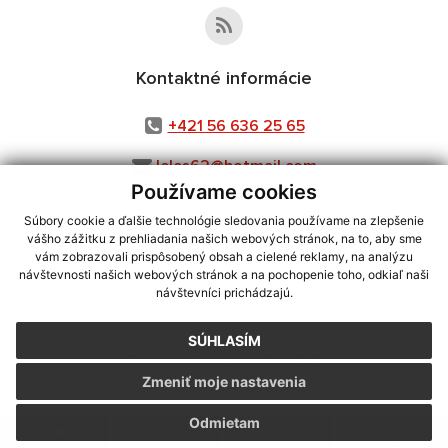
Kontaktné informácie
+421 56 636 25 65
leles62@hotmail.com
Používame cookies
Súbory cookie a ďalšie technológie sledovania používame na zlepšenie
vášho zážitku z prehliadania našich webových stránok, na to, aby sme
využite možnosť získavania aktuálnych informácií s využitím RSS
,
vám zobrazovali prispôsobený obsah a cielené reklamy, na analýzu
CMS systém (redakčný) systém ECHELON 2,
Mapa stránok
,
web portál
,
návštevnosti našich webových stránok a na pochopenie toho, odkiaľ naši
návštevníci prichádzajú.
webhosting
,
webex.digital, s.r.o.
,
domény
,
registrácia domény
,
spoločnosť webex.digital, s.r.o.
,
technický prevádzkovateľ
SÚHLASÍM
Posledná aktualizácia:
30.07.2026
Zmeniť moje nastavenia
Vytlačiť stránku
|
Vyhlásenie o prístupnosti
Autorské práva
|
Cookies
Odmietam