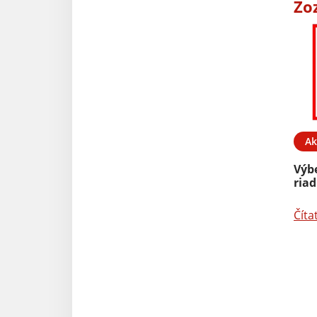
Zo
Ak
Výb
riad
Číta