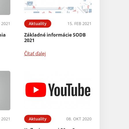
B 2021
Aktuality
15. FEB 2021
nia
Základné informácie SODB
2021
Čítať ďalej
N 2021
Aktuality
08. OKT 2020