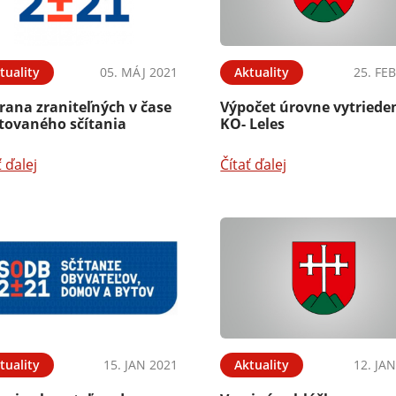
tuality
05. MÁJ 2021
Aktuality
25. FE
rana zraniteľných v čase
Výpočet úrovne vytriede
stovaného sčítania
KO- Leles
ť ďalej
Čítať ďalej
tuality
15. JAN 2021
Aktuality
12. JA