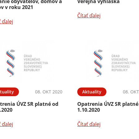
tanie obyvateľov, domov a
Verejná vyhláška
v v roku 2021
Čítať ďalej
ť ďalej
tuality
08. OKT 2020
Aktuality
08. OKT
trenia ÚVZ SR platné od
Opatrenia ÚVZ SR platné
.2020
1.10.2020
ť ďalej
Čítať ďalej