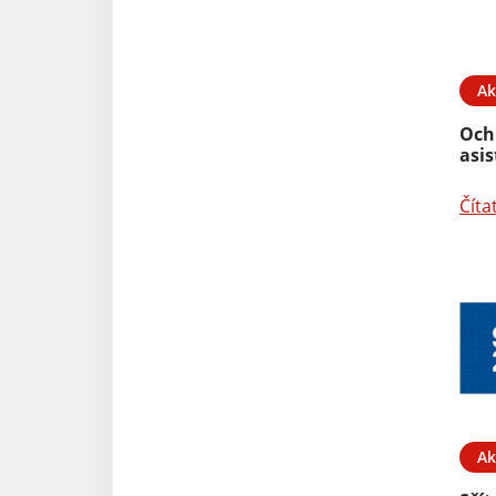
Ak
Och
asi
Číta
Ak