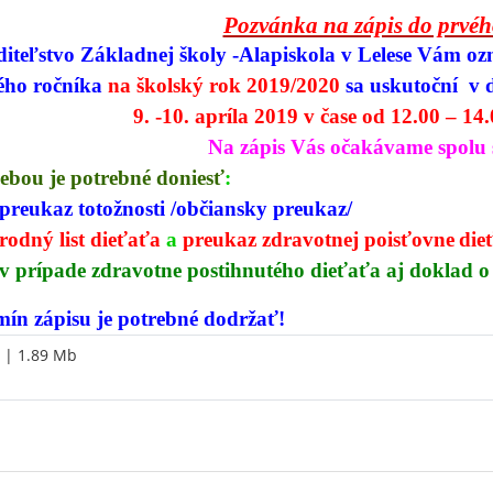
Pozvánka na zápis do prvéh
diteľstvo Základnej školy -Alapiskola v Lelese Vám o
ého ročníka
na školský rok 2019/2020
sa uskutoční v 
9. -10. apríla 2019 v čase od 12.00 – 14
Na zápis Vás očakávame spolu 
sebou je potrebné doniesť
:
preukaz totožnosti /občiansky preukaz/
rodný list dieťaťa
a
preukaz zdravotnej poisťovne
die
v prípade zdravotne postihnutého dieťaťa aj doklad o
mín zápisu je potrebné dodržať!
| 1.89 Mb