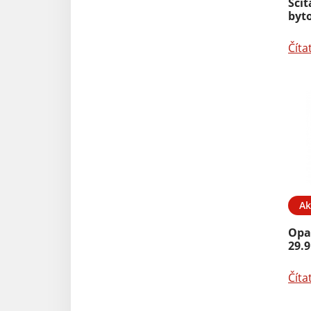
Sčí
byto
Číta
Ak
Opa
29.9
Číta