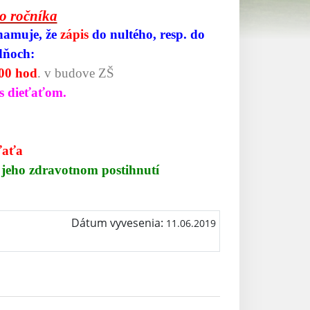
o ročníka
znamuje, že
zápis
do nultého, resp. do
dňoch:
.00 hod
. v budove ZŠ
s dieťaťom.
ťaťa
 jeho zdravotnom postihnutí
Dátum vyvesenia:
11.06.2019