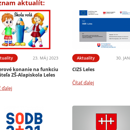
znam aktualít:
tuality
23. MÁJ 2023
Aktuality
30. JA
erové konanie na funkciu
CIZS Leles
iteľa ZŠ-Alapiskola Leles
Čítať ďalej
ť ďalej