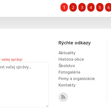
1
2
3
4
5
6
Rýchle odkazy
Aktuality
t vašej správy:
História obce
Školstvo
Fotogaléria
Firmy a organizácie
Kontakty