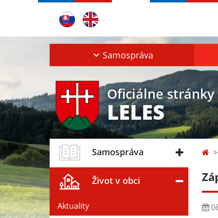
Samospráva
Oficiálne stránky
LELES
Samospráva
Záp
Život v obci
Aktuality
08