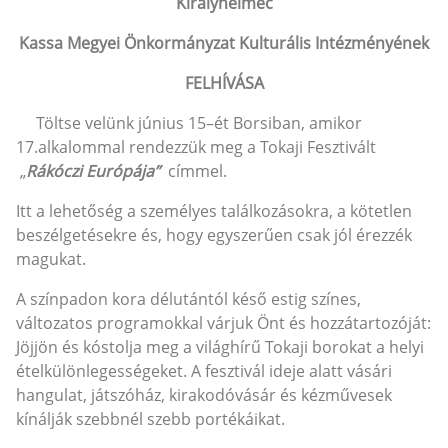
Királyhelmec
Kassa Megyei Önkormányzat Kulturális Intézményének
FELHÍVÁSA
Töltse velünk június 15–ét Borsiban, amikor
17.alkalommal rendezzük meg a Tokaji Fesztivált
„
Rákóczi Európája”
címmel.
Itt a lehetőség a személyes találkozásokra, a kötetlen
beszélgetésekre és, hogy egyszerűen csak jól érezzék
magukat.
A színpadon kora délutántól késő estig színes,
változatos programokkal várjuk Önt és hozzátartozóját:
Jöjjön és kóstolja meg a világhírű Tokaji borokat a helyi
ételkülönlegességeket. A fesztivál ideje alatt vásári
hangulat, játszóház, kirakodóvásár és kézművesek
kínálják szebbnél szebb portékáikat.