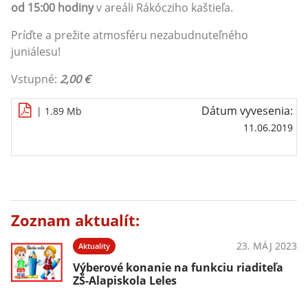
od 15:00 hodiny
v areáli Rákócziho kaštieľa.
Príďte a prežite atmosféru nezabudnuteľného
juniálesu!
Vstupné:
2,00 €
Dátum vyvesenia:
| 1.89 Mb
11.06.2019
Zoznam aktualít:
23. MÁJ 2023
Aktuality
Výberové konanie na funkciu riaditeľa
ZŠ-Alapiskola Leles