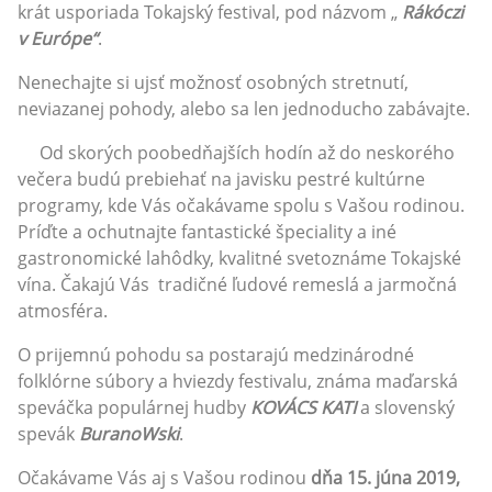
krát usporiada Tokajský festival, pod názvom „
Rákóczi
v Európe“
.
Nenechajte si ujsť možnosť osobných stretnutí,
neviazanej pohody, alebo sa len jednoducho zabávajte.
Od skorých poobedňajších hodín až do neskorého
večera budú prebiehať na javisku pestré kultúrne
programy, kde Vás očakávame spolu s Vašou rodinou.
Príďte a ochutnajte fantastické špeciality a iné
gastronomické lahôdky, kvalitné svetoznáme Tokajské
vína. Čakajú Vás tradičné ľudové remeslá a jarmočná
atmosféra.
O prijemnú pohodu sa postarajú medzinárodné
folklórne súbory a hviezdy festivalu, známa maďarská
speváčka populárnej hudby
KOVÁCS KATI
a slovenský
spevák
BuranoWski
.
Očakávame Vás aj s Vašou rodinou
dňa 15. júna 2019,