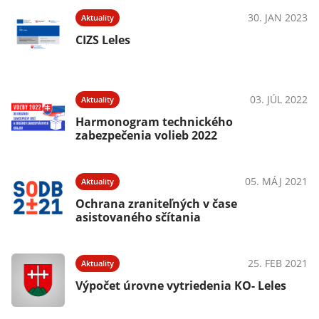
30. JAN 2023
Aktuality
CIZS Leles
03. JÚL 2022
Aktuality
Harmonogram technického
zabezpečenia volieb 2022
05. MÁJ 2021
Aktuality
Ochrana zraniteľných v čase
asistovaného sčítania
25. FEB 2021
Aktuality
Výpočet úrovne vytriedenia KO- Leles