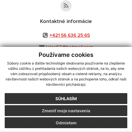
Kontaktné informácie
+421 56 636 25 65
leles62@hotmail.com
Používame cookies
Súbory cookie a ďalšie technológie sledovania používame na zlepšenie
vášho zážitku z prehliadania našich webových stránok, na to, aby sme
využite možnosť získavania aktuálnych informácií s využitím RSS
,
vám zobrazovali prispôsobený obsah a cielené reklamy, na analýzu
CMS systém (redakčný) systém ECHELON 2,
Mapa stránok
,
web portál
,
návštevnosti našich webových stránok a na pochopenie toho, odkiaľ naši
návštevníci prichádzajú.
webhosting
,
webex.digital, s.r.o.
,
domény
,
registrácia domény
,
spoločnosť webex.digital, s.r.o.
,
technický prevádzkovateľ
SÚHLASÍM
Posledná aktualizácia:
30.07.2026
Zmeniť moje nastavenia
Vytlačiť stránku
|
Vyhlásenie o prístupnosti
Autorské práva
|
Cookies
Odmietam