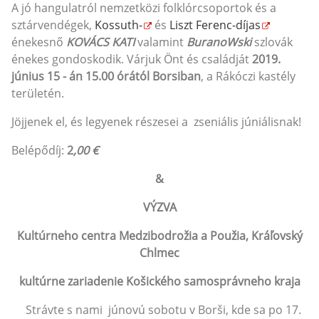
A jó hangulatról nemzetközi folklórcsoportok és a
sztárvendégek,
Kossuth-
és
Liszt Ferenc-díjas
énekesnő
KOVÁCS KATI
valamint
BuranoWski
szlovák
énekes gondoskodik. Várjuk Önt és családját
2019.
június 15 - án 15.00 órától Borsiban
, a Rákóczi kastély
területén.
Jöjjenek el, és legyenek részesei a zseniális júniálisnak!
Belépődíj:
2
,00 €
&
VÝZVA
Kultúrneho centra Medzibodrožia a Použia, Kráľovský
Chlmec
kultúrne zariadenie Košického samosprávneho kraja
Strávte s nami júnovú sobotu v Borši, kde sa po 17.