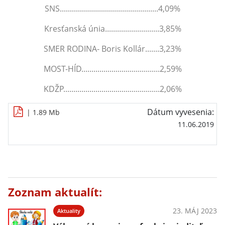
SNS.................................................4,09%
Kresťanská únia...........................3,85%
SMER RODINA- Boris Kollár.......3,23%
MOST-HÍD.......................................2,59%
KDŽP................................................2,06%
Dátum vyvesenia:
| 1.89 Mb
11.06.2019
Zoznam aktualít:
23. MÁJ 2023
Aktuality