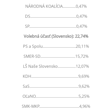
NÁRODNÁ KOALÍCIA.............0,47%
DS..............................................0,47%
SP...............................................0,47%
Volebná účasť (Slovensko): 22,74%
PS a Spolu.................................20,11%
SMER-SD...................................15,72%
LŠ Naše Slovensko..................12,07%
KDH...............................................9,69%
SaS.................................................9,62%
OĽaNO...........................................5,25%
SMK-MKP........................................4,96%