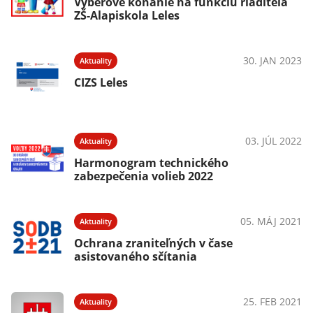
Výberové konanie na funkciu riaditeľa
ZŠ-Alapiskola Leles
30. JAN 2023
Aktuality
CIZS Leles
03. JÚL 2022
Aktuality
Harmonogram technického
zabezpečenia volieb 2022
05. MÁJ 2021
Aktuality
Ochrana zraniteľných v čase
asistovaného sčítania
25. FEB 2021
Aktuality