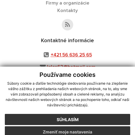
Firmy a organizácie
Kontakty
Kontaktné informácie
+421 56 636 25 65
leles62@hotmail.com
Používame cookies
Súbory cookie a ďalšie technológie sledovania používame na zlepšenie
vášho zážitku z prehliadania našich webových stránok, na to, aby sme
využite možnosť získavania aktuálnych informácií s využitím RSS
,
vám zobrazovali prispôsobený obsah a cielené reklamy, na analýzu
CMS systém (redakčný) systém ECHELON 2,
Mapa stránok
,
web portál
,
návštevnosti našich webových stránok a na pochopenie toho, odkiaľ naši
návštevníci prichádzajú.
webhosting
,
webex.digital, s.r.o.
,
domény
,
registrácia domény
,
spoločnosť webex.digital, s.r.o.
,
technický prevádzkovateľ
SÚHLASÍM
Posledná aktualizácia:
30.07.2026
Zmeniť moje nastavenia