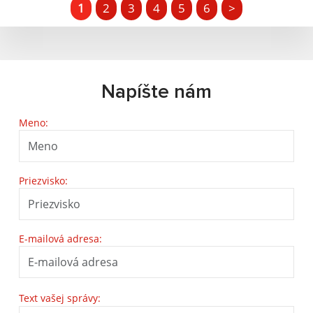
1
2
3
4
5
6
>
Napíšte nám
Meno:
Priezvisko:
E-mailová adresa:
Text vašej správy: