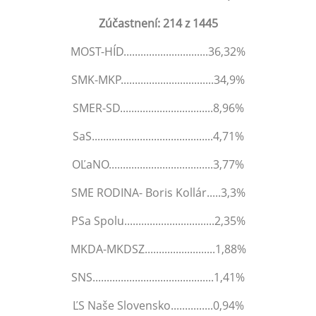
Zúčastnení: 214 z 1445
MOST-HÍD..............................36,32%
SMK-MKP.................................34,9%
SMER-SD.................................8,96%
SaS...........................................4,71%
OĽaNO.....................................3,77%
SME RODINA- Boris Kollár.....3,3%
PSa Spolu................................2,35%
MKDA-MKDSZ.........................1,88%
SNS...........................................1,41%
ĽS Naše Slovensko...............0,94%