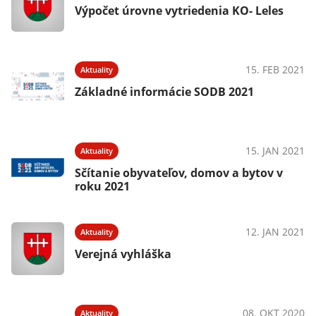
Výpočet úrovne vytriedenia KO- Leles
15. FEB 2021
Aktuality
Základné informácie SODB 2021
15. JAN 2021
Aktuality
Sčítanie obyvateľov, domov a bytov v
roku 2021
12. JAN 2021
Aktuality
Verejná vyhláška
08. OKT 2020
Aktuality