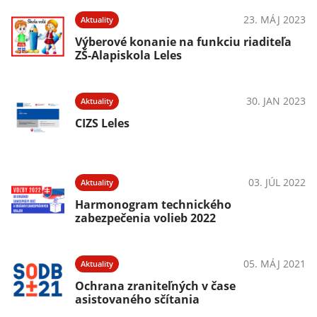
23. MÁJ 2023
Aktuality
Výberové konanie na funkciu riaditeľa
ZŠ-Alapiskola Leles
30. JAN 2023
Aktuality
CIZS Leles
03. JÚL 2022
Aktuality
Harmonogram technického
zabezpečenia volieb 2022
05. MÁJ 2021
Aktuality
Ochrana zraniteľných v čase
asistovaného sčítania