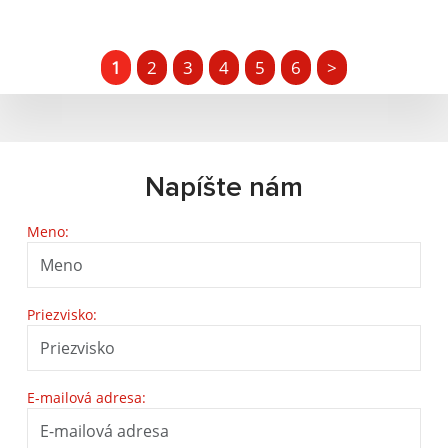
1
2
3
4
5
6
>
Napíšte nám
Meno:
Priezvisko:
E-mailová adresa: