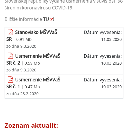
Slovenskej republiky vydané usmernenia v súvislosti so
šírením koronavírusu COVID-19.
Bližšie informácie
TU
!
Stanovisko MŠVVaŠ
Dátum vyvesenia:
SR
| 0.91 Mb
11.03.2020
zo dňa 9.3.2020
Usmernenie MŠVVaŠ
Dátum vyvesenia:
SR č. 2
| 0.59 Mb
10.03.2020
zo dňa 9.3.2020
Usmernenie MŠVVaŠ
Dátum vyvesenia:
SR č. 1
| 0.47 Mb
10.03.2020
zo dňa 28.2.2020
Zoznam aktualít: