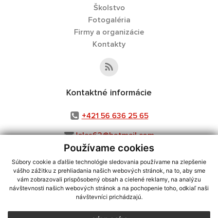
Školstvo
Fotogaléria
Firmy a organizácie
Kontakty
Kontaktné informácie
+421 56 636 25 65
leles62@hotmail.com
Používame cookies
Súbory cookie a ďalšie technológie sledovania používame na zlepšenie
vášho zážitku z prehliadania našich webových stránok, na to, aby sme
využite možnosť získavania aktuálnych informácií s využitím RSS
,
vám zobrazovali prispôsobený obsah a cielené reklamy, na analýzu
CMS systém (redakčný) systém ECHELON 2,
Mapa stránok
,
web portál
,
návštevnosti našich webových stránok a na pochopenie toho, odkiaľ naši
návštevníci prichádzajú.
webhosting
,
webex.digital, s.r.o.
,
domény
,
registrácia domény
,
spoločnosť webex.digital, s.r.o.
,
technický prevádzkovateľ