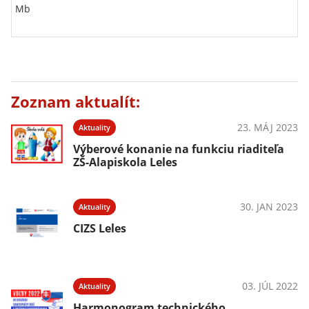
Mb
Zoznam aktualít:
23. MÁJ 2023
Aktuality
Výberové konanie na funkciu riaditeľa
ZŠ-Alapiskola Leles
30. JAN 2023
Aktuality
CIZS Leles
03. JÚL 2022
Aktuality
Harmonogram technického