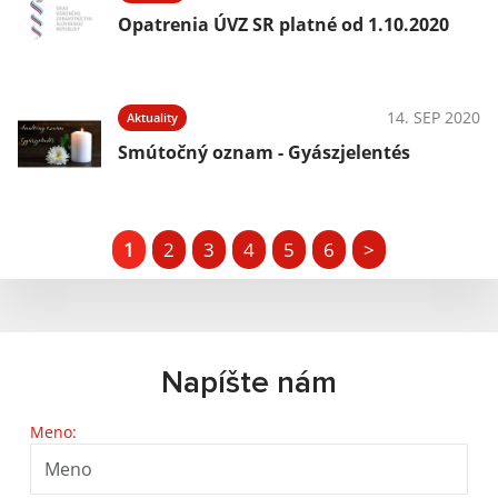
Opatrenia ÚVZ SR platné od 1.10.2020
14. SEP 2020
Aktuality
Smútočný oznam - Gyászjelentés
1
2
3
4
5
6
>
Napíšte nám
Meno: