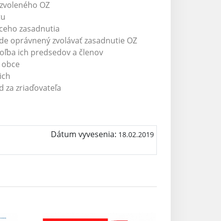
ozvoleného OZ
tu
ceho zasadnutia
ude oprávnený zvolávať zasadnutie OZ
voľba ich predsedov a členov
u obce
ich
d za zriaďovateľa
Dátum vyvesenia:
18.02.2019