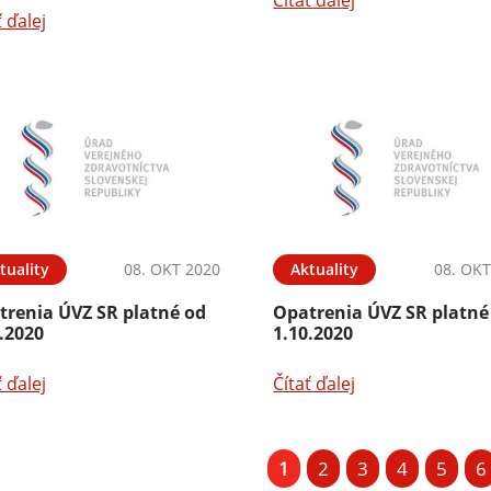
Čítať ďalej
ť ďalej
tuality
08. OKT 2020
Aktuality
08. OKT
trenia ÚVZ SR platné od
Opatrenia ÚVZ SR platné
.2020
1.10.2020
ť ďalej
Čítať ďalej
1
2
3
4
5
6