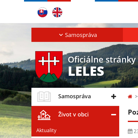
Samospráva
Oficiálne stránky
LELES
Samospráva
Po
Život v obci
Aktuality
23