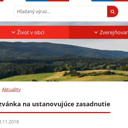
Hľadaný výraz...
Život v obci
Zverejňova
Aktuality
zvánka na ustanovujúce zasadnutie
.11.2018