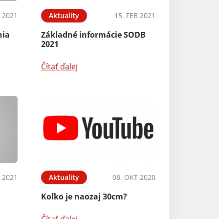
B 2021
Aktuality
15. FEB 2021
nia
Základné informácie SODB
2021
Čítať ďalej
N 2021
Aktuality
08. OKT 2020
Koľko je naozaj 30cm?