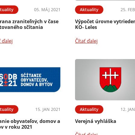
tuality
05. MÁJ 2021
Aktuality
25. FE
rana zraniteľných v čase
Výpočet úrovne vytriede
stovaného sčítania
KO- Leles
ť ďalej
Čítať ďalej
tuality
15. JAN 2021
Aktuality
12. JA
tanie obyvateľov, domov a
Verejná vyhláška
v v roku 2021