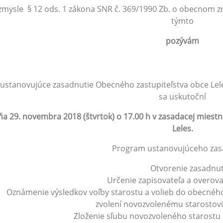
zmysle § 12 ods. 1 zákona SNR č. 369/1990 Zb. o obecnom zr
týmto
pozývám
 ustanovujúce zasadnutie Obecného zastupiteľstva obce Lel
sa uskutoční
ňa 29. novembra 2018 (štvrtok) o 17.00 h v zasadacej miestn
Leles.
Program ustanovujúceho zas
Otvorenie zasadnut
Určenie zapisovateľa a overova
Oznámenie výsledkov voľby starostu a volieb do obecného
zvolení novozvolenému starostov
Zloženie sľubu novozvoleného starostu o