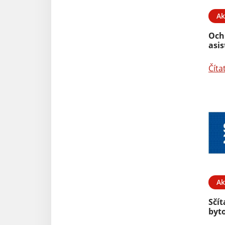
Ak
Och
asi
Číta
Ak
Sčí
byto