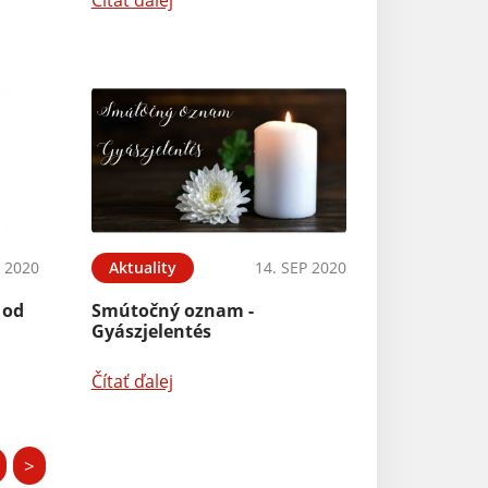
Čítať ďalej
 2020
Aktuality
14. SEP 2020
 od
Smútočný oznam -
Gyászjelentés
Čítať ďalej
>