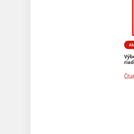
Ak
Výb
riad
Číta