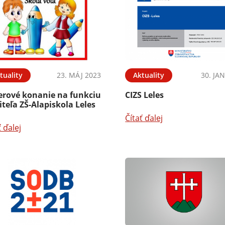
tuality
23. MÁJ 2023
Aktuality
30. JA
erové konanie na funkciu
CIZS Leles
iteľa ZŠ-Alapiskola Leles
Čítať ďalej
ť ďalej