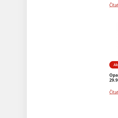
Číta
Ak
Opa
29.9
Číta