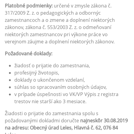
Platobné podmienky:
určené v zmysle zákona č.
317/2009 Z. z. o pedagogických a odbornýc
zamestnancoch a o zmene a doplnení niektorých
zákonov, zákona č. 553/2003 Z. z. o odmeňovaní
niektorých zamestnancov pri výkone práce vo
verejnom záujme a doplnení niektorých zákonov.
Požadované doklady:
žiadosť o prijatie do zamestnania,
profesijný životopis,
doklady o ukončenom vzdelaní,
súhlas so spracovaním osobných údajov,
v prípade úspešnosti vo VK/VP Výpis z registra
trestov nie starší ako 3 mesiace.
Žiadosti o prijatie do zamestnania spolu s
požadovanými dokladmi doručte
najneskôr 30.08.2019
na adresu: Obecný úrad Leles, Hlavná č. 62, 076 84