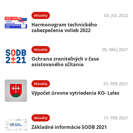
03. JÚL 2022
Aktuality
Harmonogram technického
zabezpečenia volieb 2022
05. MÁJ 2021
Aktuality
Ochrana zraniteľných v čase
asistovaného sčítania
25. FEB 2021
Aktuality
Výpočet úrovne vytriedenia KO- Leles
15. FEB 2021
Aktuality
Základné informácie SODB 2021