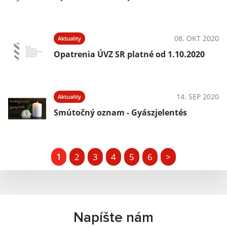
08. OKT 2020
Aktuality
Opatrenia ÚVZ SR platné od 1.10.2020
14. SEP 2020
Aktuality
Smútočný oznam - Gyászjelentés
1
2
3
4
5
6
>
Napíšte nám