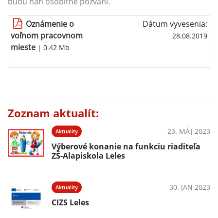
budú naň osobitne pozvaní.
Oznámenie o
Dátum vyvesenia:
voľnom pracovnom
28.08.2019
mieste
| 0.42 Mb
Zoznam aktualít:
23. MÁJ 2023
Aktuality
Výberové konanie na funkciu riaditeľa
ZŠ-Alapiskola Leles
30. JAN 2023
Aktuality
CIZS Leles