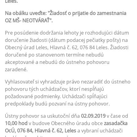
Leles.
Na obálku uveďte: "Žiadosť o prijatie do zamestnania
OZ MŠ- NEOTVÁRAŤ".
Pre posúdenie dodržania lehoty je rozhodujúci dátum
doručenie žiadosti (dátum podacej pečiatky pošty) na
Obecný úrad Leles, Hlavná č. 62, 076 84 Leles. Žiadosti
doručené po stanovenom termíne nebudú
akceptované a nebudú do ústneho pohovoru
zaradené.
Vyhlasovateľ si vyhradzuje právo nezaradiť do ústneho
pohovoru tých uchádzačov, ktorí nespĺňajú
požadované podmienky. Uchádzači spĺňajúci
predpoklady budú pozvaní na ústny pohovor.
Ústny pohovor sa uskutoční dňa
02.09.2019
v čase od
10,00 hod
v budove Obecného úradu obce
zasadačka
OcÚ, 076 84, Hlavná č. 62, Leles
a vybraní uchádzači