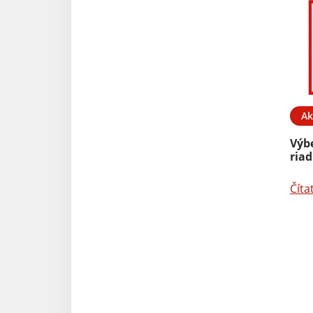
Ak
Výb
riad
Číta