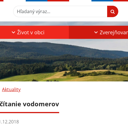
Hľadaný výraz...
Život v obci
Zverejňova
Aktuality
čítanie vodomerov
.12.2018