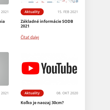
B 2021
Aktuality
15. FEB 2021
nia
Základné informácie SODB
2021
Čítať ďalej
N 2021
Aktuality
08. OKT 2020
Koľko je naozaj 30cm?