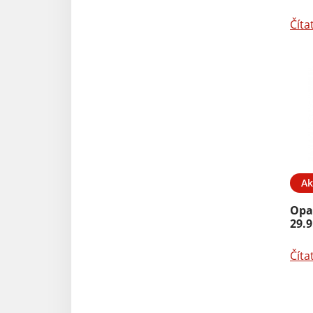
Číta
Ak
Opa
29.9
Číta