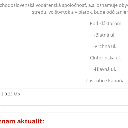
chodoslovenská vodárenská spoločnosť, a.s. oznamuje obyvate
stredu, vo štvrtok a v piatok, bude odčítani
-Pod kláštorom
-Blatná ul.
-Vrchná ul.
-Cintorínska ul.
-Hlavná ul.
-časť obce Kapoňa
| 0.23 Mb
znam aktualít: