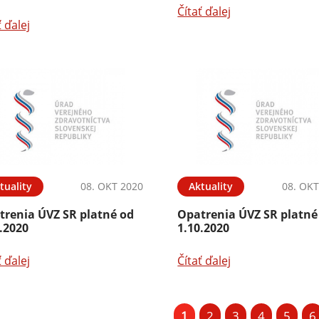
Čítať ďalej
ť ďalej
tuality
08. OKT 2020
Aktuality
08. OKT
trenia ÚVZ SR platné od
Opatrenia ÚVZ SR platné
.2020
1.10.2020
ť ďalej
Čítať ďalej
1
2
3
4
5
6