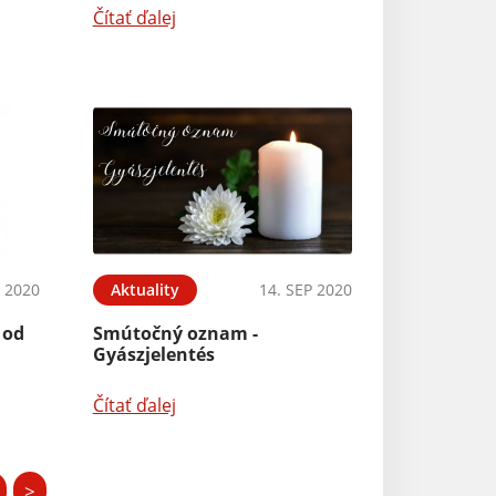
Čítať ďalej
 2020
Aktuality
14. SEP 2020
 od
Smútočný oznam -
Gyászjelentés
Čítať ďalej
>