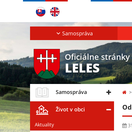
Samospráva
Oficiálne stránky
LELES
Samospráva
Od
Život v obci
Aktuality
31