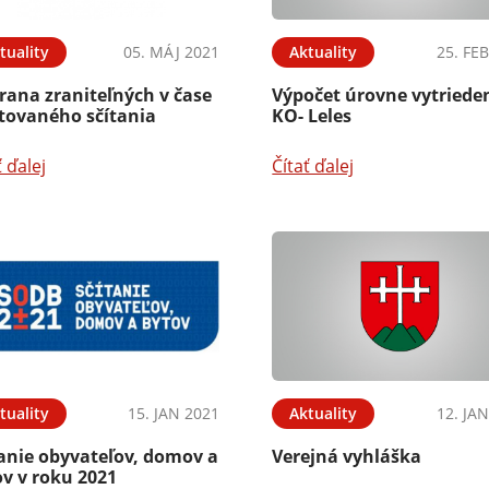
tuality
05. MÁJ 2021
Aktuality
25. FE
rana zraniteľných v čase
Výpočet úrovne vytriede
stovaného sčítania
KO- Leles
ť ďalej
Čítať ďalej
tuality
15. JAN 2021
Aktuality
12. JA
tanie obyvateľov, domov a
Verejná vyhláška
v v roku 2021