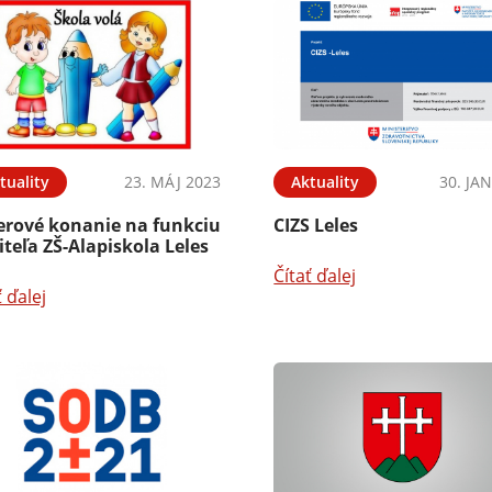
tuality
23. MÁJ 2023
Aktuality
30. JA
erové konanie na funkciu
CIZS Leles
iteľa ZŠ-Alapiskola Leles
Čítať ďalej
ť ďalej