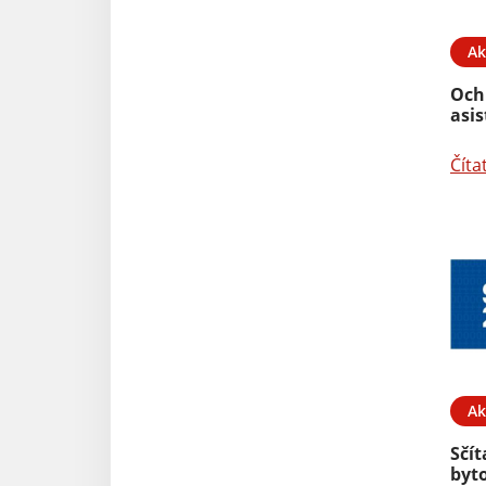
Ak
Och
asi
Číta
Ak
Sčí
byto