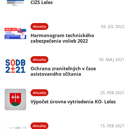
CIZS Leles
03. JÚL 2022
Aktuality
Harmonogram technického
zabezpečenia volieb 2022
05. MÁJ 2021
Aktuality
Ochrana zraniteľných v čase
asistovaného sčítania
25. FEB 2021
Aktuality
Výpočet úrovne vytriedenia KO- Leles
15. FEB 2021
Aktuality