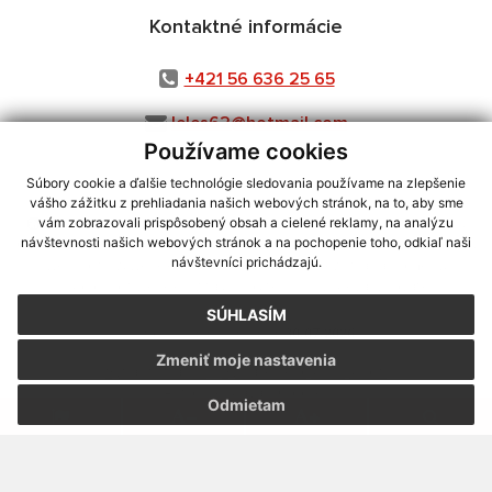
Kontaktné informácie
+421 56 636 25 65
leles62@hotmail.com
Používame cookies
Súbory cookie a ďalšie technológie sledovania používame na zlepšenie
vášho zážitku z prehliadania našich webových stránok, na to, aby sme
využite možnosť získavania aktuálnych informácií s využitím RSS
,
vám zobrazovali prispôsobený obsah a cielené reklamy, na analýzu
CMS systém (redakčný) systém ECHELON 2,
Mapa stránok
,
web portál
,
návštevnosti našich webových stránok a na pochopenie toho, odkiaľ naši
návštevníci prichádzajú.
webhosting
,
webex.digital, s.r.o.
,
domény
,
registrácia domény
,
spoločnosť webex.digital, s.r.o.
,
technický prevádzkovateľ
SÚHLASÍM
Posledná aktualizácia:
30.07.2026
Zmeniť moje nastavenia
Vytlačiť stránku
|
Vyhlásenie o prístupnosti
Autorské práva
|
Cookies
Odmietam
webdesign
|