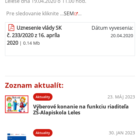
Lelese dňa 19.04.2020 o 11.00 hod.
Pre sledovanie kliknite ...
SEM
...
Uznesenie vlády SK
Dátum vyvesenia:
č. 233/2020 z 16. apríla
20.04.2020
2020
| 0.14 Mb
Zoznam aktualít:
23. MÁJ 2023
Aktuality
Výberové konanie na funkciu riaditeľa
ZŠ-Alapiskola Leles
30. JAN 2023
Aktuality