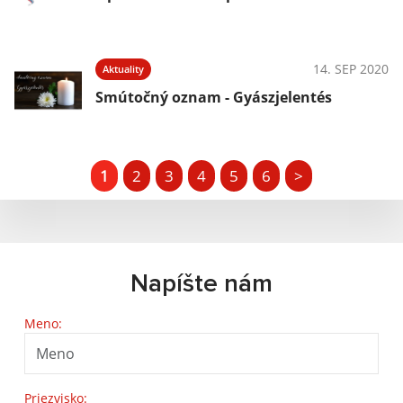
14. SEP 2020
Aktuality
Smútočný oznam - Gyászjelentés
1
2
3
4
5
6
>
Napíšte nám
Meno:
Priezvisko: