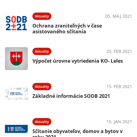
05. MÁJ 2021
Aktuality
Ochrana zraniteľných v čase
asistovaného sčítania
25. FEB 2021
Aktuality
Výpočet úrovne vytriedenia KO- Leles
15. FEB 2021
Aktuality
Základné informácie SODB 2021
15. JAN 2021
Aktuality
Sčítanie obyvateľov, domov a bytov v