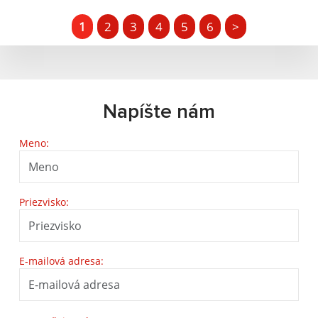
1
2
3
4
5
6
>
Napíšte nám
Meno:
Priezvisko:
E-mailová adresa: