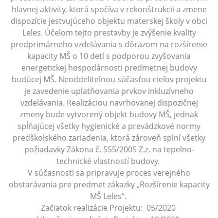
hlavnej aktivity, ktorá spočíva v rekonštrukcii a zmene
dispozície jestvujúceho objektu materskej školy v obci
Leles. Účelom tejto prestavby je zvýšenie kvality
predprimárneho vzdelávania s dôrazom na rozšírenie
kapacity MŠ o 10 detí s podporou zvyšovania
energetickej hospodárnosti predmetnej budovy
budúcej MŠ. Neoddeliteľnou súčasťou cieľov projektu
je zavedenie uplatňovania prvkov inkluzívneho
vzdelávania. Realizáciou navrhovanej dispozičnej
zmeny bude vytvorený objekt budovy MŠ, jednak
spĺňajúcej všetky hygienické a prevádzkové normy
predškolského zariadenia, ktorá zároveň splní všetky
požiadavky Zákona č. 555/2005 Z.z. na tepelno-
technické vlastností budovy.
V súčasnosti sa pripravuje proces verejného
obstarávania pre predmet zákazky „Rozšírenie kapacity
MŠ Leles“.
Začiatok realizácie Projektu: 05/2020