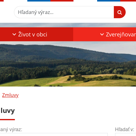
Hľadaný výraz...
Život v obci
Zverejňova
Zmluvy
luvy
aný výraz:
Hľadať v: