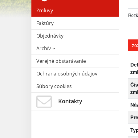
Zmluvy
Rozš
Faktúry
Objednávky
zo
Archív
Verejné obstarávanie
Det
zm
Ochrana osobných údajov
Čís
Súbory cookies
zm
Kontakty
Ná
Pr
Ty