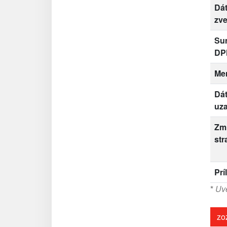
Dá
zve
Su
DP
Me
Dá
uza
Zm
str
Prí
*
Uve
zo