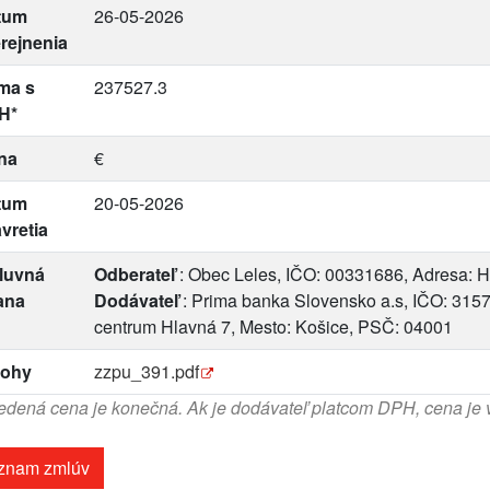
tum
26-05-2026
rejnenia
ma s
237527.3
H*
na
€
tum
20-05-2026
vretia
luvná
Odberateľ
: Obec Leles, IČO: 00331686, Adresa: H
ana
Dodávateľ
: Prima banka Slovensko a.s, IČO: 31
centrum Hlavná 7, Mesto: Košice, PSČ: 04001
lohy
zzpu_391.pdf
dená cena je konečná. Ak je dodávateľ platcom DPH, cena je
znam zmlúv