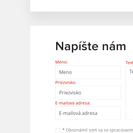
Napíšte nám
Meno:
Tex
Priezvisko:
E-mailová adresa:
*
Oboznámil som sa so
spracúvan