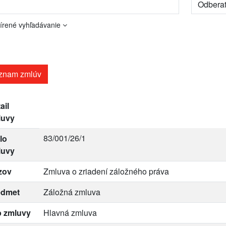
írené vyhľadávanie
znam zmlúv
ail
luvy
83/001/26/1
lo
luvy
zov
Zmluva o zriadení záložného práva
edmet
Záložná zmluva
p zmluvy
Hlavná zmluva